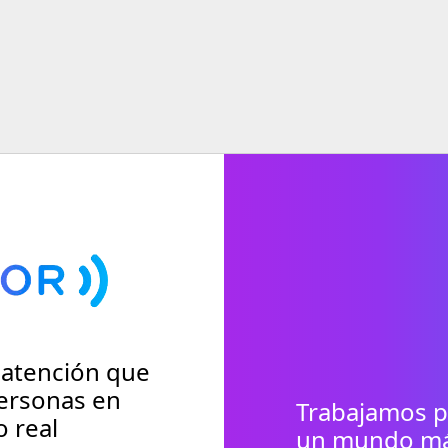
 atención que
ersonas en
Trabajamos p
 real
un mundo más