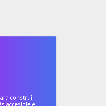
ara construir
 accesible e