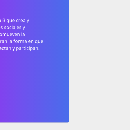
B que crea y
s sociales y
romueven la
oran la forma en que
ctan y participan.