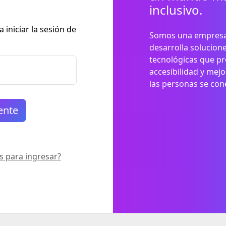
inclusivo.
 iniciar la sesión de
Somos una empresa 
desarrolla solucione
tecnológicas que p
accesibilidad y mej
las personas se cone
s para ingresar?